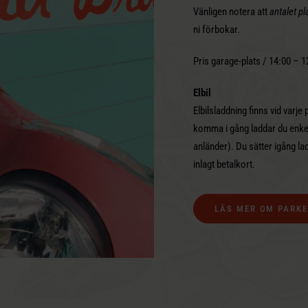
Vänligen notera att
antalet pl
ni
förbokar.
Pris garage-plats / 14:00 – 
Elbil
Elbilsladdning finns vid varj
komma i gång laddar du enke
anländer). Du sätter igång l
inlagt betalkort.
LÄS MER OM PARKE