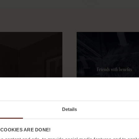
Friends with benefits
Friends
off ESS
Details
 COOKIES ARE DONE!
nt italienskt
Gillar du prisvärda hot