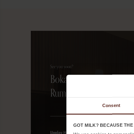
See you soon?
Boka
Rum
Consent
GOT MILK? BECAUSE THE
Upplev Hotel & Ristorante Bellora – ett prisbelö