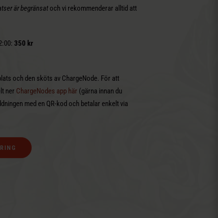
atser är begränsat
och vi rekommenderar alltid att
12:00:
350 kr
e plats och den sköts av ChargeNode. För att
lt ner
ChargeNodes app här
(gärna innan du
addningen med en QR-kod och betalar enkelt via
RING