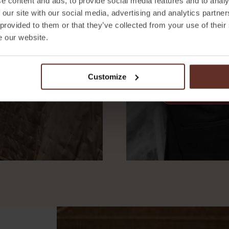
e content and ads, to provide social media features and to analy
l MUSE Hotel Awards
Kungsportsavenyn 6 ing
 our site with our social media, advertising and analytics partn
ed italiensk design,
Som medlem får du: • Er
 provided to them or that they’ve collected from your use of their
e our website.
ade hotellfrukost.
hotell och Ristorante Be
vid varje besök
Customize
BLI FRIENDS O