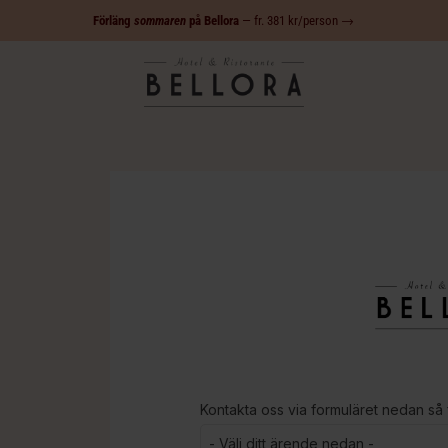
Förläng
sommaren
på Bellora
— fr. 381 kr/person →