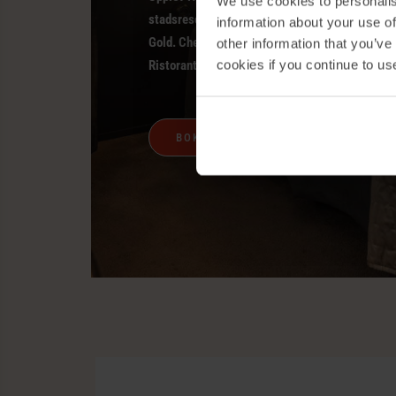
We use cookies to personalis
stadsresort på Kungsportsavenyn 6, utsett til
information about your use of
Gold. Checka in och njut av en natt på Avenyn m
other information that you’ve
cookies if you continue to us
Ristorante Bellorás köket och stans mest omtal
BOKA RUM HÄR!