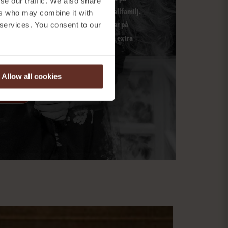
se our traffic. We also share
år i ESS Group – en exklusiv liten hotellfamilj.
ers who may combine it with
bjudanden före alla andra • Unika priser på
 services. You consent to our
llora • Nyheter direkt till dig • Det lilla extra
Allow all cookies
F ESS