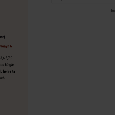
unt)
avenyn 6
3,4,5,7,9
uss 60 går
du hellre ta
 och