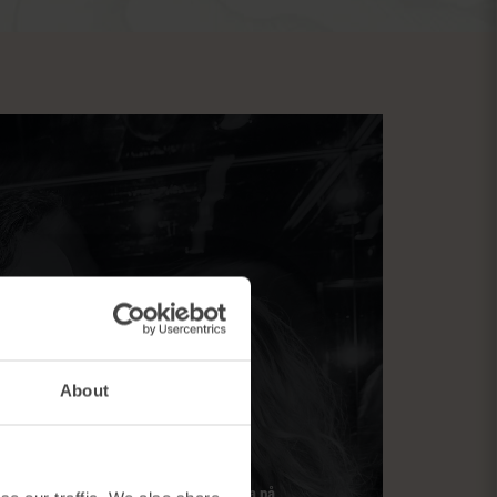
About
ellupplevelser i Göteborg? Hotel Bellora på