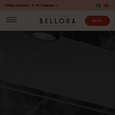
Fortsätt
Förläng
sommaren
– fr. 381 kr/person →
till
innehållet
BOKA