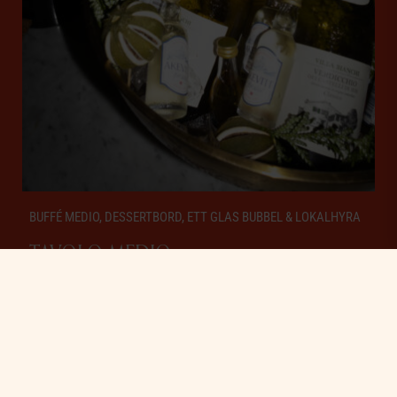
BUFFÉ MEDIO, DESSERTBORD, ETT GLAS BUBBEL & LOKALHYRA
TAVOLO MEDIO
Tavolo medio passar perfekt för er som vill samla sällskapet kring
en lättsam julmiddag på Ristorante Bellora. Välj bland italiensk
antipasti med julig twist – och avsluta kvällen vid dessertbordet
med handgjorda sötsaker från vårt kök.
Pris 898 kr/person ex. moms