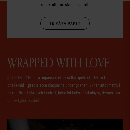
smakfull som stämningsfull.
SE VÅRA PAKET
WRAPPED WITH LOVE
Julfester på Bellora anpassas efter sällskapets storlek och
önskemål – precis som klapparna under granen. Vi har utformat två
paket för att göra valet enkelt, båda inkluderar lokalhyra, dessertbord
och ett glas bubbel.